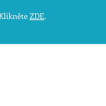
 Klikněte
ZDE
.