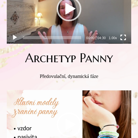
00:00
|
04:30
1.00x
Archetyp Panny
Předovulační, dynamická fáze
Video
přehrávač