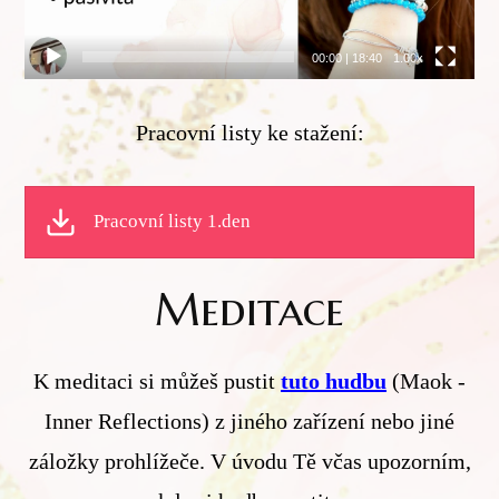
00:00
|
18:40
1.00x
Pracovní listy ke stažení:
Pracovní listy 1.den
Meditace
K meditaci si můžeš pustit
tuto hudbu
(Maok -
Inner Reflections) z jiného zařízení nebo jiné
záložky prohlížeče. V úvodu Tě včas upozorním,