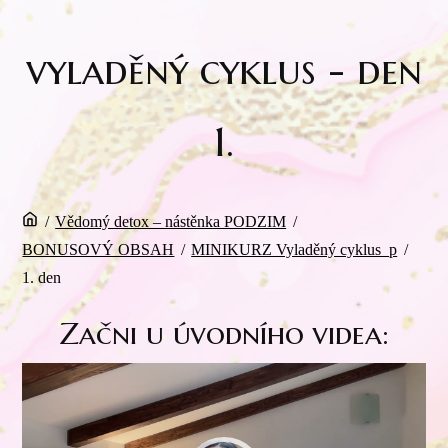
vyladěný cyklus - den
1.
/
Vědomý detox – nástěnka PODZIM
/
BONUSOVÝ OBSAH
/
MINIKURZ Vyladěný cyklus_p
/
1. den
Začni u úvodního videa:
Video
přehrávač