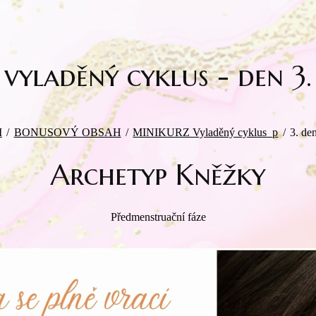
vyladěný cyklus - den 3.
M
/
BONUSOVÝ OBSAH
/
MINIKURZ Vyladěný cyklus_p
/
3. de
Archetyp Kněžky
Předmenstruační fáze