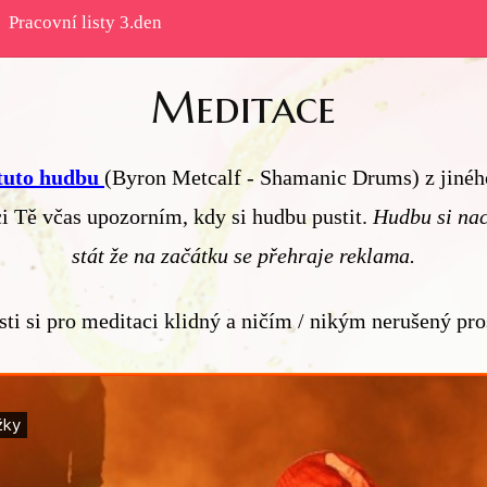
Pracovní listy 3.den
Meditace
tuto hudbu
(Byron Metcalf - Shamanic Drums) z jiného
i Tě včas upozorním, kdy si hudbu pustit.
Hudbu si nac
stát že na začátku se přehraje reklama.
sti si pro meditaci klidný a ničím / nikým nerušený pro