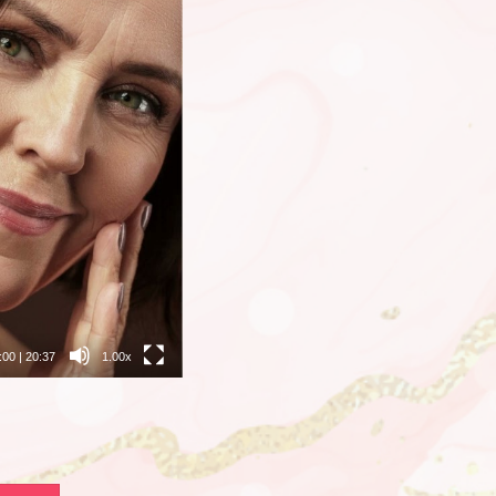
:00
|
20:37
1.00x