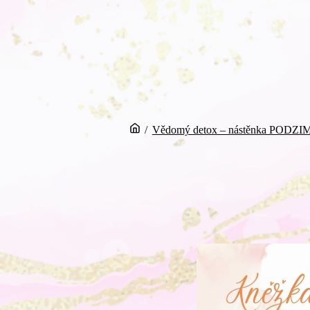
/
Vědomý detox – nástěnka PODZI
Video
přehrávač