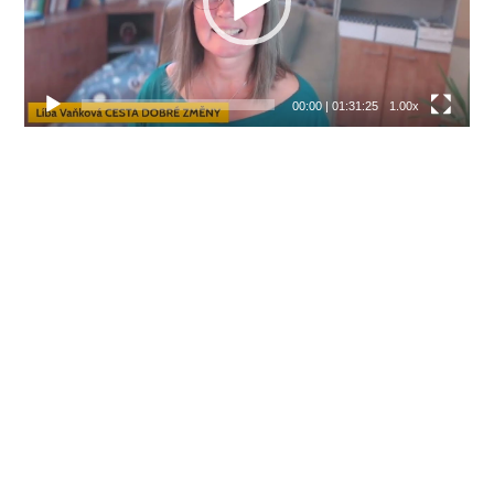
00:00
|
01:31:25
1.00x