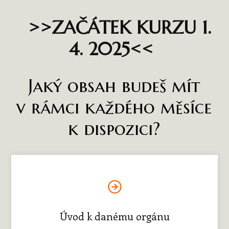
>>ZAČÁTEK KURZU 1.
4. 2025<<
Jaký obsah budeš mít
v rámci každého měsíce
k dispozici?
Úvod k danému orgánu