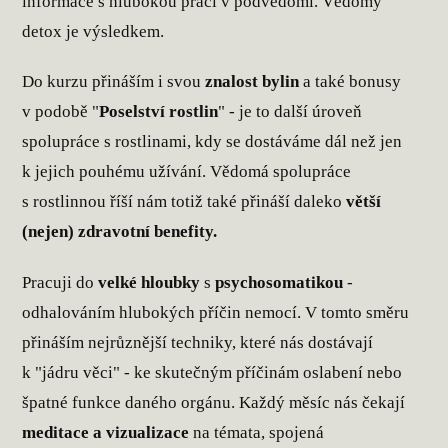
informace s hlubokou prací v podvědomí. Vědomý
detox je výsledkem.
Do kurzu přináším i svou
znalost bylin
a také bonusy
v podobě "
Poselství rostlin
" - je to další úroveň
spolupráce s rostlinami, kdy se dostáváme dál než jen
k jejich pouhému užívání. Vědomá spolupráce
s rostlinnou říší nám totiž také přináší daleko
větší
(nejen) zdravotní benefity.
Pracuji do
velké hloubky
s
psychosomatikou
-
odhalováním hlubokých příčin nemocí. V tomto směru
přináším nejrůznější techniky, které nás dostávají
k "jádru věci" - ke skutečným příčinám oslabení nebo
špatné funkce daného orgánu. Každý měsíc nás čekají
meditace a vizualizace
na témata, spojená