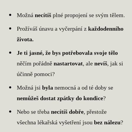
Možná
necítíš
plné propojení se svým tělem.
Prožíváš únavu a vyčerpání z
každodenního
života.
Je ti jasné, že bys potřebovala svoje tělo
něčím pořádně
nastartovat
, ale
nevíš
, jak si
účinně pomoci?
Možná jsi
byla
nemocná a od té doby se
nemůžeš dostat zpátky do kondice
?
Nebo se třeba
necítíš dobře
, přestože
všechna lékařská vyšetření jsou
bez nálezu
?