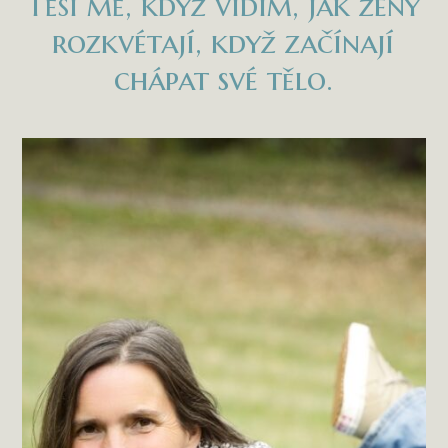
Těší mě, když vidím, jak ženy
rozkvétají, když začínají
chápat své tělo.