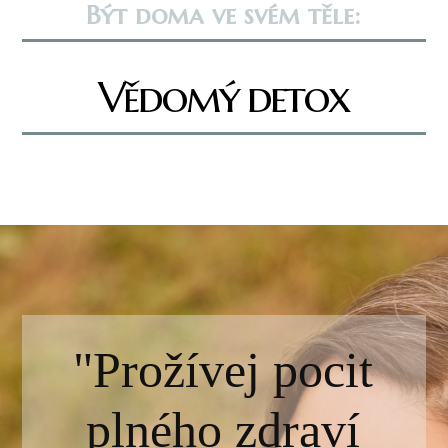
Být doma ve svém těle:
Vědomý detox
"Prožívej pocit
plného zdraví