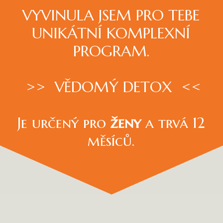
VYVINULA JSEM PRO TEBE
UNIKÁTNÍ KOMPLEXNÍ
PROGRAM.
>> VĚDOMÝ DETOX <<
Je určený pro
ženy
a trvá 12
měsíců.