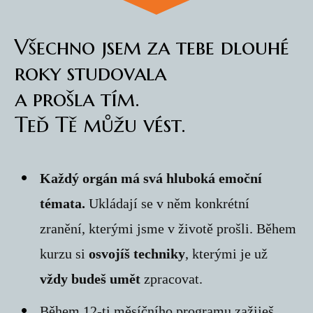
Všechno jsem za tebe dlouhé
roky studovala
a prošla tím.
Teď Tě můžu vést.
Každý orgán má svá hluboká emoční
témata.
Ukládají se v něm konkrétní
zranění, kterými jsme v životě prošli. Během
kurzu si
osvojíš techniky
, kterými je už
vždy budeš umět
zpracovat.
Během 12-ti měsíčního programu zažiješ