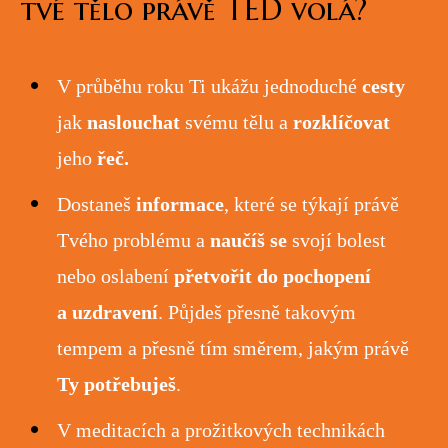
tvé tělo právě TEĎ volá?
V průběhu roku Ti ukážu jednoduché
cesty
jak
naslouchat
svému tělu a
rozklíčovat
jeho
řeč.
Dostaneš
informace
, které se týkají právě
Tvého problému a
naučíš se
svojí bolest
nebo oslabení
přetvořit do pochopení
a uzdravení
. Půjdeš přesně takovým
tempem a přesně tím směrem, jakým právě
Ty potřebuješ
.
V meditacích a prožitkových technikách