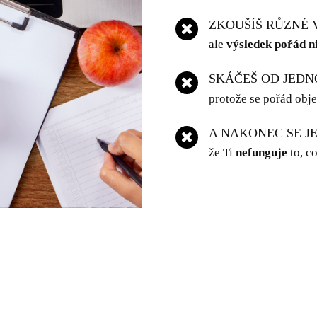
ZKOUŠÍŠ RŮZNÉ 
ale
výsledek pořád n
SKÁČEŠ OD JED
protože se pořád objev
A NAKONEC SE JE
že Ti
nefunguje
to, c