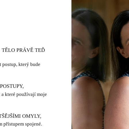
E TĚLO PRÁVĚ TEĎ
t postup, který bude
POSTUPY,
t a které používají moje
TŠĚJŠÍMI OMYLY,
m přístupem spojené.