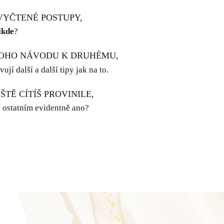
VYČTENÉ POSTUPY,
ikde
?
NOHO NÁVODU K DRUHÉMU,
ují další a další tipy jak na to.
ŠTĚ CÍTÍŠ PROVINILE,
o ostatním evidentně ano?