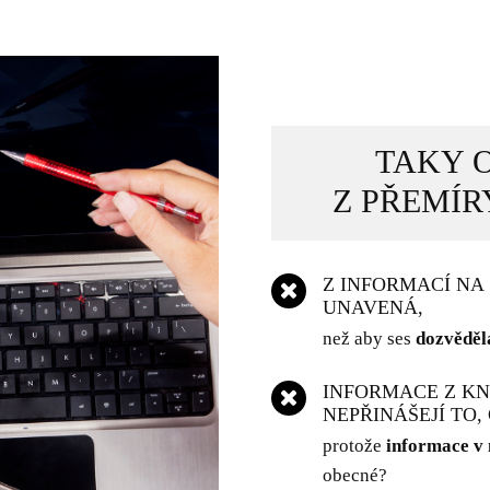
TAKY O
Z PŘEMÍR
Z INFORMACÍ NA 
UNAVENÁ,
než aby ses
dozvěděl
INFORMACE Z KN
NEPŘINÁŠEJÍ TO,
protože
informace v n
obecné?