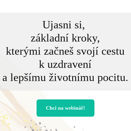
Ujasni si,
základní kroky,
kterými začneš svojí cestu
k uzdravení
a lepšímu životnímu pocitu.
Chci na webinář!