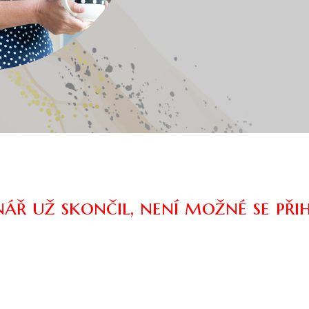
ář už skončil, není možné se přih