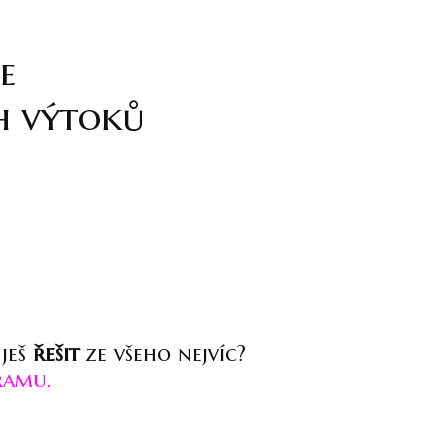
e
h výtoků
uješ
řešit
ze všeho nejvíc?
ramu.