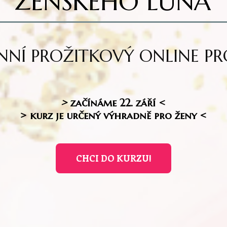
ŽENSKÉHO LŮNA
NNÍ PROŽITKOVÝ ONLINE 
>
začínáme 22. září <
> kurz je určený výhradně pro ženy <
CHCI DO KURZU!