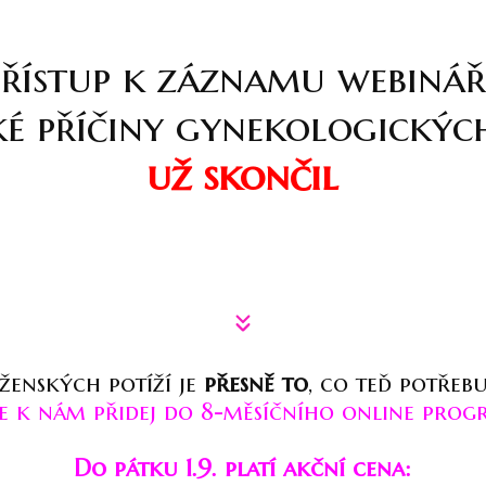
Přístup k záznamu webinář
ké příčiny gynekologickýc
už skončil
 ženských potíží je
přesně to
, co teď potřeb
se k nám přidej do 8-měsíčního online prog
Do pátku 1.9. platí akční cena: