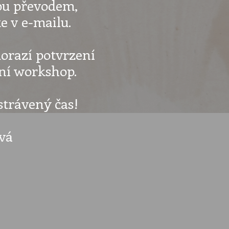
tbu převodem,
e v e-mailu.
orazí potvrzení
ní workshop.
strávený čas!
vá