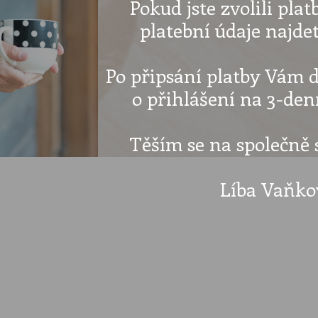
Pokud jste zvolili pla
platební údaje najdet
Po připsání platby Vám d
o přihlášení na 3-den
Těším se na společně 
Líba Vaňko