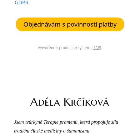
GDPR
Objednávám s povinností platby
Vytvořeno v prodejním systému
FAPI
.
Adéla Krčíková
Jsem tvůrkyně Terapie pramenů, která propojuje sílu
tradiční čínské medicíny a šamanismu.