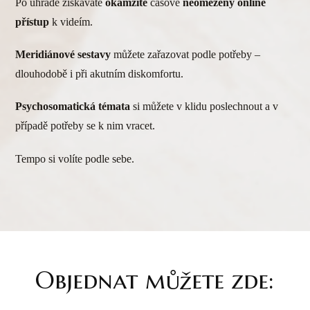
Po úhradě získáváte
okamžitě
časově
neomezený online
přístup
k videím.
Meridiánové sestavy
můžete zařazovat podle potřeby –
dlouhodobě i při akutním diskomfortu.
Psychosomatická témata
si můžete v klidu poslechnout a v
případě potřeby se k nim vracet.
Tempo si volíte podle sebe.
Objednat můžete zde: