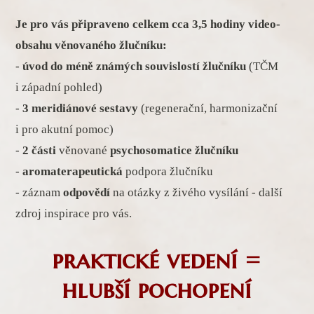
Je pro vás připraveno celkem cca 3,5 hodiny video-
obsahu věnovaného žlučníku:
-
úvod
do méně známých souvislostí žlučníku
(TČM
i západní pohled)
-
3 meridiánové sestavy
(regenerační, harmonizační
i pro akutní pomoc)
-
2 části
věnované
psychosomatice žlučníku
-
aromaterapeutická
podpora žlučníku
- záznam
odpovědí
na otázky z živého vysílání - další
zdroj inspirace pro vás.
praktické vedení =
hlubší pochopení