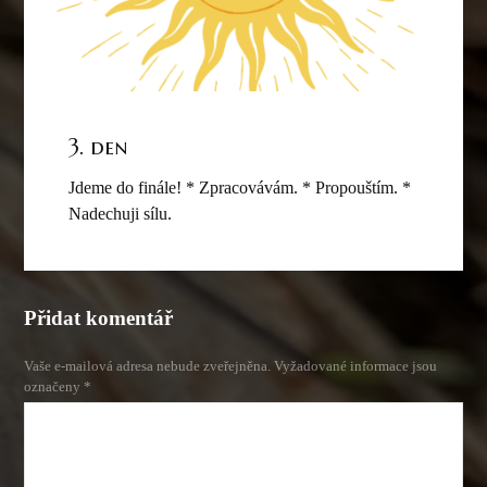
3. den
Jdeme do finále! * Zpracovávám. * Propouštím. *
Nadechuji sílu.
Přidat komentář
Vaše e-mailová adresa nebude zveřejněna.
Vyžadované informace jsou
označeny
*