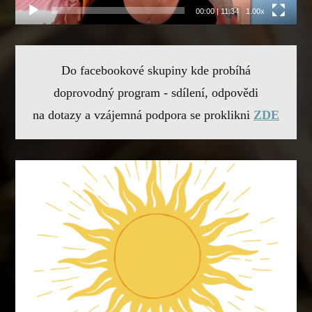
00:00
|
11:34
1.00x
Do facebookové skupiny kde probíhá
doprovodný program - sdílení, odpovědi
na dotazy a vzájemná podpora se proklikni
ZDE