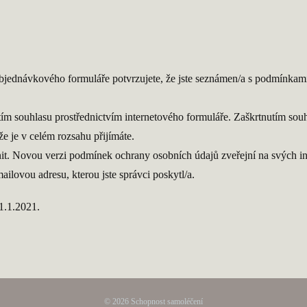
jednávkového formuláře potvrzujete, že jste seznámen/a s podmínkami
ím souhlasu prostřednictvím internetového formuláře. Zaškrtnutím souh
e je v celém rozsahu přijímáte.
it. Novou verzi podmínek ochrany osobních údajů zveřejní na svých i
ilovou adresu, kterou jste správci poskytl/a.
1.1.2021.
© 2026 Schopnost samoléčení