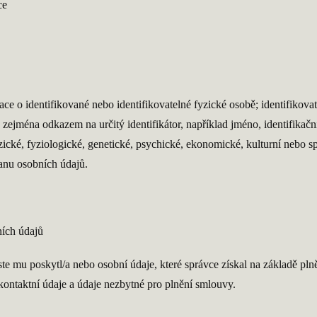
ce
ce o identifikované nebo identifikovatelné fyzické osobě; identifikova
 zejména odkazem na určitý identifikátor, například jméno, identifikační 
zické, fyziologické, genetické, psychické, ekonomické, kulturní nebo sp
anu osobních údajů.
ních údajů
ste mu poskytl/a nebo osobní údaje, které správce získal na základě pln
kontaktní údaje a údaje nezbytné pro plnění smlouvy.