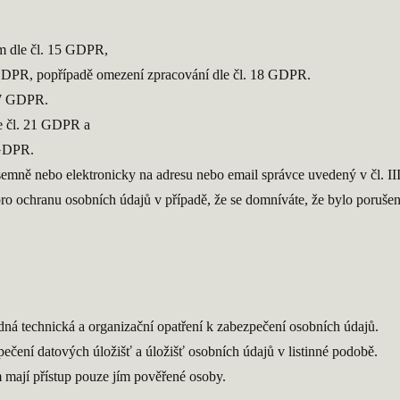
e
ům dle čl. 15 GDPR,
 GDPR, popřípadě omezení zpracování dle čl. 18 GDPR.
 17 GDPR.
le čl. 21 GDPR a
0 GDPR.
semně nebo elektronicky na adresu nebo email správce uvedený v čl. II
pro ochranu osobních údajů v případě, že se domníváte, že bylo poruše
odná technická a organizační opatření k zabezpečení osobních údajů.
pečení datových úložišť a úložišť osobních údajů v listinné podobě.
 mají přístup pouze jím pověřené osoby.