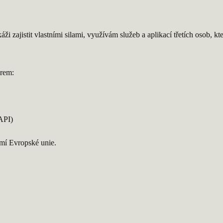
áži zajistit vlastními silami, využívám služeb a aplikací třetích osob, kt
orem:
FAPI)
mí Evropské unie.