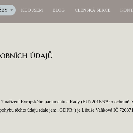
ŽBY
KDO JSEM
BLOG
ČLENSKÁ SEKCE
KONT
obních údajů
 7 nařízení Evropského parlamentu a Rady (EU) 2016/679 o ochraně fy
pohybu těchto údajů (dále jen: „GDPR”) je Libuše Vaňková IČ 72037