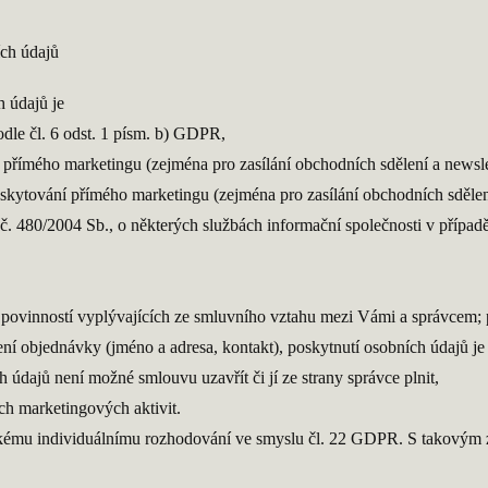
ch údajů
 údajů je
le čl. 6 odst. 1 písm. b) GDPR,
přímého marketingu (zejména pro zasílání obchodních sdělení a newslet
kytování přímého marketingu (zejména pro zasílání obchodních sdělení 
č. 480/2004 Sb., o některých službách informační společnosti v případ
 povinností vyplývajících ze smluvního vztahu mezi Vámi a správcem;
zení objednávky (jméno a adresa, kontakt), poskytnutí osobních údajů
 údajů není možné smlouvu uzavřít či jí ze strany správce plnit,
ích marketingových aktivit.
ckému individuálnímu rozhodování ve smyslu čl. 22 GDPR. S takovým z