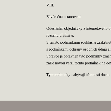
VIII.
Závěrečná ustanovení
Odesláním objednávky z internetového ob
rozsahu přijímáte.
S těmito podmínkami souhlasíte zaškrtnut
s podmínkami ochrany osobních údajů a ž
Správce je oprávněn tyto podmínky změn
zašle novou verzi těchto podmínek na e-ma
Tyto podmínky nabývají účinnosti dnem 