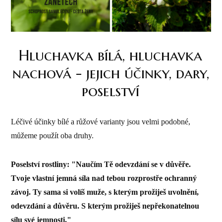
Hluchavka bílá, hluchavka
nachová - jejich účinky, dary,
poselství
Léčivé účinky bílé a růžové varianty jsou velmi podobné,
můžeme použít oba druhy.
Poselství rostliny: "Naučím Tě odevzdání se v důvěře.
Tvoje vlastní jemná síla nad tebou rozprostře ochranný
závoj.
Ty sama si volíš muže, s kterým prožiješ uvolnění,
odevzdání a důvěru. S kterým prožiješ nepřekonatelnou
sílu své jemnosti."